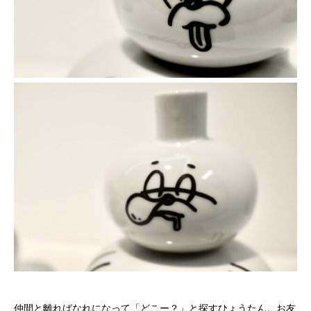
仲間と離ればなれになって「どこー？」と探すひょうたん。お友