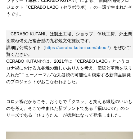
ラトリー（通称：CERABO KUTANI）による、 新商品開発プロ
ジェクト「CERABO LABO（セラボラボ）」の一環で生まれたそ
うです。
「CERABO KUTANI」は製土工場、ショップ、体験工房、外土間
を兼ね備えた複合型の九谷焼文化施設です。
詳細は公式サイト
（
https://cerabo-kutani.com/about/
）をぜひご
覧ください。
CERABO KUTANIでは、2021年に「CERABO LABO」というコ
ロナ禍における九谷焼の新しいあり方を考え、伝統と革新を取り
入れた”ニューノーマル”な九谷焼の可能性を模索する新商品開発
のプロジェクトがおこなわれました。
コロナ禍だからこそ、おうちで「クスッ」と笑える縁起のいいも
のを考え、そこで生まれた新ブランドである「福LUCKY」のシ
リーズである「ひょうたん」が徳利になって登場しました。