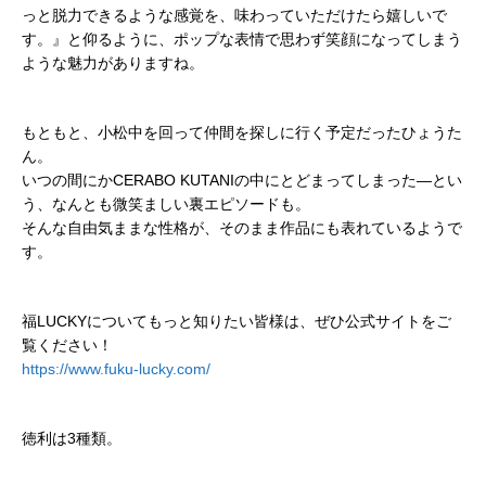
っと脱力できるような感覚を、味わっていただけたら嬉しいで
す。』と仰るように、ポップな表情で思わず笑顔になってしまう
ような魅力がありますね
。
もともと、
小松中を回って仲間を探しに行く予定だったひょうた
ん。
いつの間にかCERABO KUTANIの中にとどまってしまった—とい
う、なんとも微笑ましい裏エピソードも。
そんな自由気ままな性格が、そのまま作品にも表れているようで
す。
福LUCKYについてもっと知りたい皆様は、ぜひ公式サイトをご
覧ください！
https://www.fuku-lucky.com/
徳利は3種類。